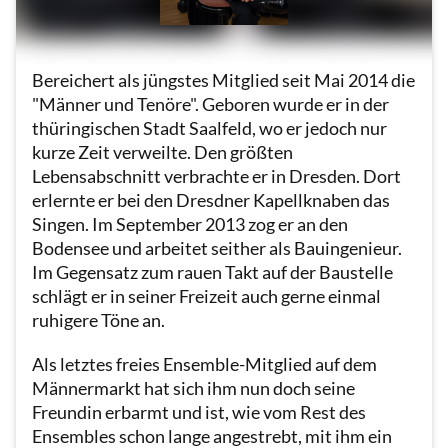
Bereichert als jüngstes Mitglied seit Mai 2014 die
"Männer und Tenöre". Geboren wurde er in der
thüringischen Stadt Saalfeld, wo er jedoch nur
kurze Zeit verweilte. Den größten
Lebensabschnitt verbrachte er in Dresden. Dort
erlernte er bei den Dresdner Kapellknaben das
Singen. Im September 2013 zog er an den
Bodensee und arbeitet seither als Bauingenieur.
Im Gegensatz zum rauen Takt auf der Baustelle
schlägt er in seiner Freizeit auch gerne einmal
ruhigere Töne an.
Als letztes freies Ensemble-Mitglied auf dem
Männermarkt hat sich ihm nun doch seine
Freundin erbarmt und ist, wie vom Rest des
Ensembles schon lange angestrebt, mit ihm ein