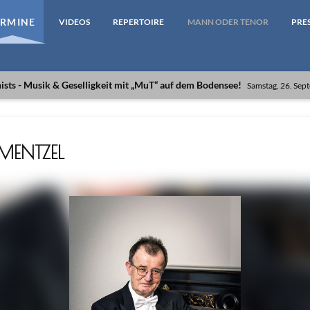
ERMINE
VIDEOS
REPERTOIRE
MANN ODER TENOR
PRE
ts - Musik & Geselligkeit mit „MuT“ auf dem Bodensee!
Samstag, 26. Se
ENTZEL